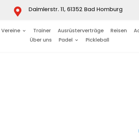
Daimlerstr. 11, 61352 Bad Homburg

Vereine
Trainer
Ausrüsterverträge
Reisen
A
Über uns
Padel
Pickleball
esten Produkte und L
Darmstadt [De
Als Ergänzung zu unserem vorherigen