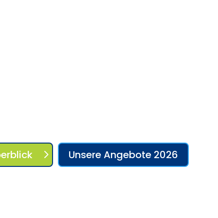
er Halle als auch Outdoor-Padel unter freiem Himmel.
adt bekommst – persönlich, kompetent und nicht nur
tellen wir Dir unseren Padel-Shop für Darmstadt vor.
erblick
Unsere Angebote 2026