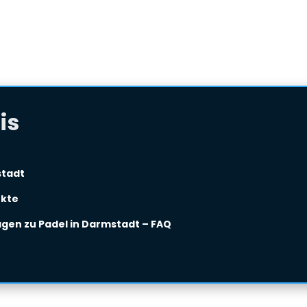
is
stadt
ukte
agen zu Padel in Darmstadt – FAQ