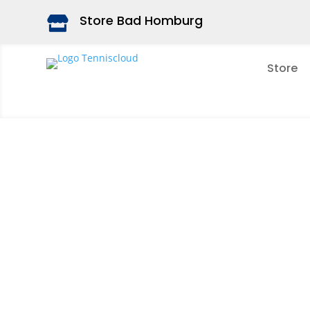
Store Bad Homburg

Store
Die b