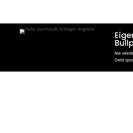
Eige
Bull
Nie wied
Geld spa