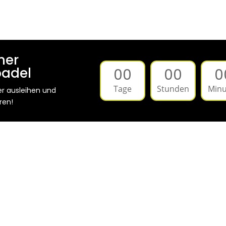
ner
padel
00
00
0
Tage
Stunden
Minu
er ausleihen und
ren!