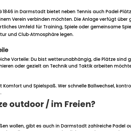
 1846 in Darmstadt bietet neben Tennis auch Padel‑Plätze,
inem Verein verbinden möchten. Die Anlage verfügt über gep
liches Umfeld für Training, Spiele oder gemeinsame Spiel
uktur und Club‑Atmosphäre legen.
ile
eiche Vorteile: Du bist wetterunabhängig, die Plätze sin
ainieren oder gezielt an Technik und Taktik arbeiten möcht
t Komfort und Spielspaß. Wer schnelle Ballwechsel, kontr
.
ze outdoor / im Freien?
nießen wollen, gibt es auch in Darmstadt zahlreiche Padel