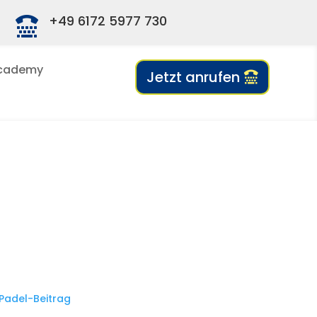
+49 6172 5977 730

cademy
Jetzt anrufen
ocations für Padel
in Ratgeber 2026]
Padel-Beitrag
zeigen wir Dir die besten Möglichkeiten,
Padel in Darmstadt zu spielen.