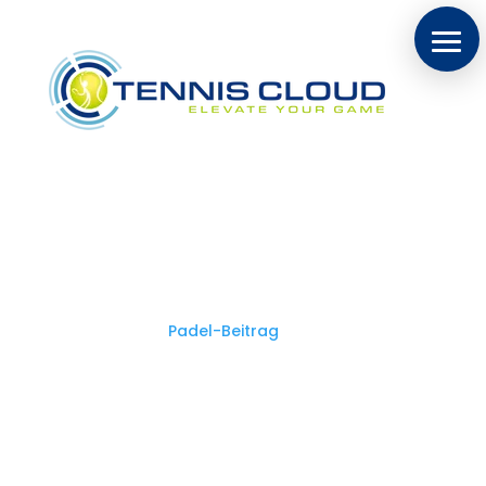
Die besten Produkte und
Locations für Padel Hanau
[Dein Ratgeber 2026]
In diesem folgenden Beitrag zu unserem
vorangegangen
Padel-Beitrag
findest Du die besten
Locations für Padel in Hanau,
sowohl Plätze „indoor / in der Halle“, als auch
„Outdoor / im Freien“.
Um die richtigen Padel-Produkte in Hanau zu finden (
und nicht nur Online und anonym),
stellen wir unseren Padel-Shop für Hanau vor.