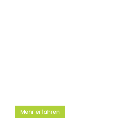
Jetzt unsere riesige
Auswahl an Padel
Produkten
2026 entdecken
Mehr erfahren