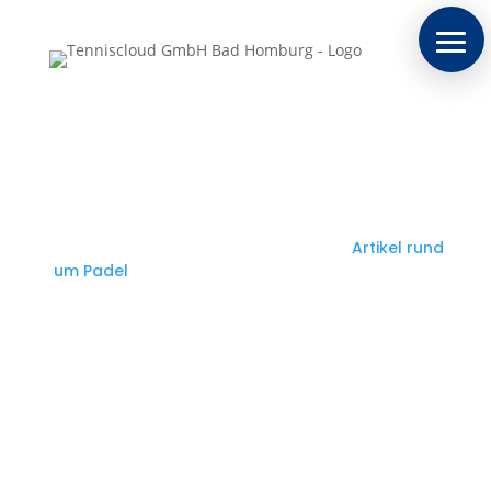
Die besten Produkte und
Locations für Padel Wiesbaden
[Dein Ratgeber 2026]
Als Ergänzung zu unserem vorherigen
Artikel rund
um Padel
zeigen wir Dir hier die besten Orte zum
Padelspielen in Wiesbaden.
Dabei stellen wir Dir sowohl Indoor-Plätze (Halle) als
auch Outdoor-Courts unter freiem Himmel vor.
Wenn Du außerdem Padel-Equipment direkt in
Wiesbaden kaufen möchtest – persönlich,
fachkundig und nicht nur anonym im Online-Shop –
findest Du hier unseren lokalen Padel-Shop, inklusive
Beratung und passender Produkte für Dein