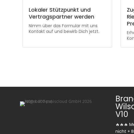
Lokaler Stützpunkt und
Zu
Vertragspartner werden
Ri
Pr
Nimm über das Formular mit uns
Kontakt auf und bewirb Dich jetzt.
Erh
Kon
Bran
Wils
V10
🔥🔥🔥 M
nicht +