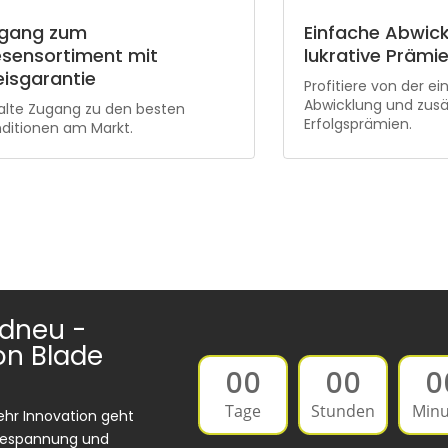
gang zum
Einfache Abwick
esensortiment mit
lukrative Prämi
eisgarantie
Profitiere von der e
Abwicklung und zusä
alte Zugang zu den besten
Erfolgsprämien.
ditionen am Markt.
dneu -
on Blade
00
00
0
Tage
Stunden
Minu
ehr Innovation geht
 Bespannung und