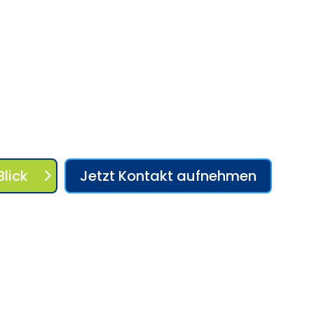
So macht Coaching doppelt Spaß! 🎾
Blick
Jetzt Kontakt aufnehmen