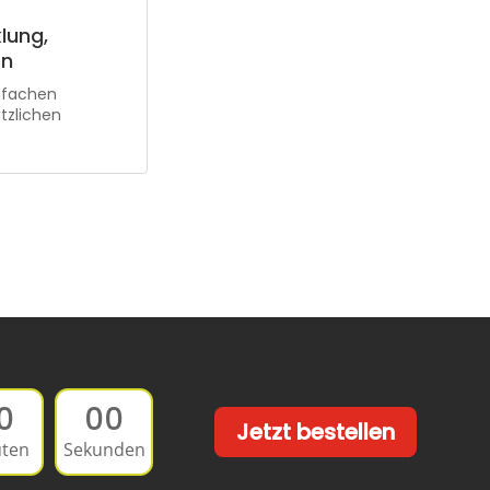
lung,
en
infachen
tzlichen
0
00
Jetzt bestellen
ten
Sekunden