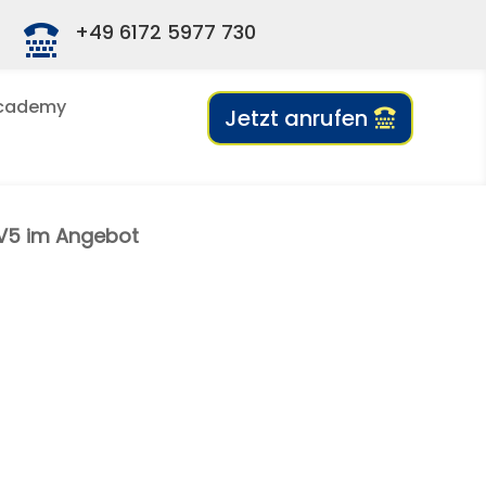
+49 6172 5977 730

cademy
Jetzt anrufen
 V5 im Angebot
Trainer-innen
ive Vorteile und ein extra Plus für Deinen Geldbeutel.