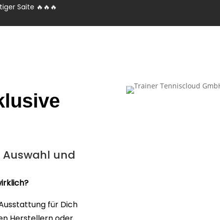
iger Saite 🔥🔥🔥
klusive
r Auswahl und
irklich?
Ausstattung für Dich
en Herstellern oder