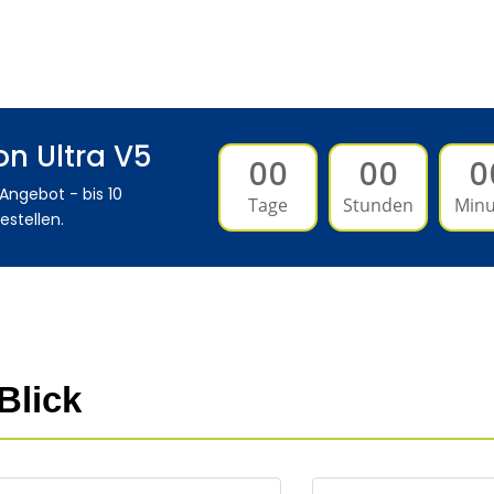
on Ultra V5
00
00
0
 Angebot - bis 10
Tage
Stunden
Minu
estellen.
Blick