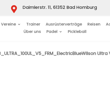
Daimlerstr. 11, 61352 Bad Homburg

Vereine
Trainer
Ausrüsterverträge
Reisen
A
Über uns
Padel
Pickleball
Wilson Ultra
Vorteile für 
Top-Equipment, exklus